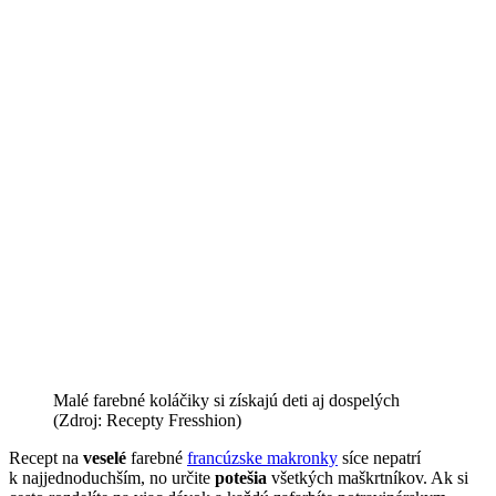
Malé farebné koláčiky si získajú deti aj dospelých
(Zdroj: Recepty Fresshion)
Recept na
veselé
farebné
francúzske makronky
síce nepatrí
k najjednoduchším, no určite
potešia
všetkých maškrtníkov. Ak si