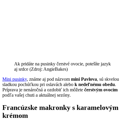
Ak pridáte na pusinky čerstvé ovocie, potešíte jazyk
aj srdce (Zdroj: AngieBakes)
Mini pusinky
, známe aj pod názvom
mini Pavlova
, sú skvelou
sladkou pochúťkou pri oslavách alebo
k nedeľnému obedu
.
Príprava je nenáročná a ozdobiť ich môžete
čerstvým ovocím
podľa vašej chuti a aktuálnej sezóny.
Francúzske makronky s karamelovým
krémom