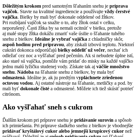
Dôležitým krokom
pred samotným šľahaním snehu je
príprava
vajíčok
. Stavte na kvalitné ingrediencie a používajte
vždy čerstvé
vajíčka
. Bielky by mali byť dokonale oddelené od žĺtkov.
Pri rozbíjaní vajíčok sa snažte o to, aby žĺtok ostal v celku,
neporušený. Časti žĺtka by sa nemali ocitnúť v bielku, pretože
aj malé stopy žĺtka dokážu zmariť vaše úsilie o šľahanie tuhého
snehu z bielkov.
Ideálne je vybrať vajíčka
z chladničky skôr,
aspoň hodinu pred prípravou
, aby získali izbovú teplotu. Niektorí
cukrári dokonca odporúčajú
bielky oddeliť už večer
, nechať ich
odležať cez noc a vyšľahať pred pečením. Ak si nebudete úplne istí,
ako staré sú vajíčka, pomôže vám pridať do misky na každé vajíčko
jednu malú lyžičku studenej vody. Získate tak aj
väčšie množstvo
snehu
.
Nádoba
na šľahanie snehu z bielkov, by mala byť
odmastená
. Ideálne je, ak ju predtým v
ypláchnete zriedenou
octovou vodou
. Aj ostatné nástroje na šľahanie, metličky a pod. by
mali byť
dokonale čisté
a odmastené. Môžete ich tiež skúsiť potrieť
citrónom.
Ako vyšľahať sneh s cukrom
Ďalším krokom pri príprave snehu je
pridávanie surovín
a spôsob
ich primiešania. Pri príprave sladkého snehu z bielkov je vhodnejšie
pridávať kryštálový cukor alebo jemnejší krupicový cukor
než
práškový. Dôležitý je aj
spôsob pridávania cukru
pri šľahaní