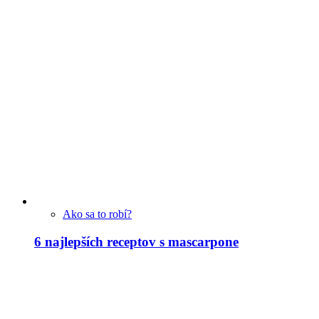
Ako sa to robí?
6 najlepších receptov s mascarpone