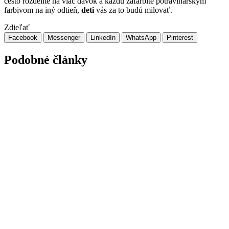
cesto rozdelíte na viac dávok a každú zafarbíte potravinárskym
farbivom na iný odtieň,
deti
vás za to budú milovať.
Zdieľať
Facebook
Messenger
LinkedIn
WhatsApp
Pinterest
Podobné články