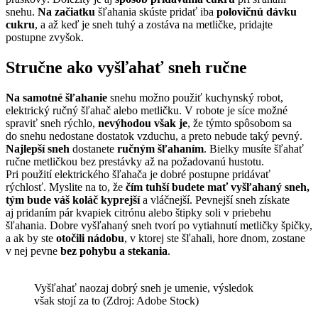
snehu.
Na začiatku
šľahania skúste pridať iba
polovičnú dávku
cukru
, a až keď je sneh tuhý a zostáva na metličke, pridajte
postupne zvyšok.
Stručne ako vyšľahať sneh ručne
Na samotné šľahanie
snehu možno použiť kuchynský robot,
elektrický ručný šľahač alebo metličku. V robote je síce možné
spraviť sneh rýchlo,
nevýhodou však je
, že týmto spôsobom sa
do snehu nedostane dostatok vzduchu, a preto nebude taký pevný.
Najlepší sneh
dostanete
ručným šľahaním
. Bielky musíte šľahať
ručne metličkou bez prestávky až na požadovanú hustotu.
Pri použití elektrického šľahača je dobré postupne pridávať
rýchlosť. Myslite na to, že
čím tuhší budete mať vyšľahaný sneh,
tým bude váš koláč kyprejší
a vláčnejší. Pevnejší sneh získate
aj pridaním pár kvapiek citrónu alebo štipky soli v priebehu
šľahania. Dobre vyšľahaný sneh tvorí po vytiahnutí metličky špičky,
a ak by ste
otočili nádobu
, v ktorej ste šľahali, hore dnom, zostane
v nej pevne
bez pohybu a stekania
.
Vyšľahať naozaj dobrý sneh je umenie, výsledok
však stojí za to (Zdroj: Adobe Stock)