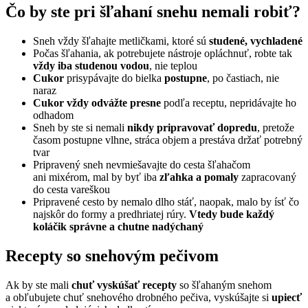
Čo by ste pri šľahaní snehu nemali robiť?
Sneh vždy šľahajte metličkami, ktoré sú
studené, vychladené
Počas šľahania, ak potrebujete nástroje opláchnuť, robte tak
vždy iba studenou vodou
, nie teplou
Cukor
prisypávajte do bielka
postupne
, po častiach, nie
naraz
Cukor vždy odvážte presne
podľa receptu, nepridávajte ho
odhadom
Sneh by ste si nemali
nikdy pripravovať dopredu
, pretože
časom postupne vlhne, stráca objem a prestáva držať potrebný
tvar
Pripravený sneh nevmiešavajte do cesta šľahačom
ani mixérom, mal by byť iba
zľahka a pomaly
zapracovaný
do cesta vareškou
Pripravené cesto by nemalo dlho stáť, naopak, malo by ísť čo
najskôr do formy a predhriatej rúry.
Vtedy bude každý
koláčik správne a chutne nadýchaný
Recepty so snehovým pečivom
Ak by ste mali
chuť vyskúšať recepty
so šľahaným snehom
a obľubujete chuť snehového drobného pečiva, vyskúšajte si
upiecť