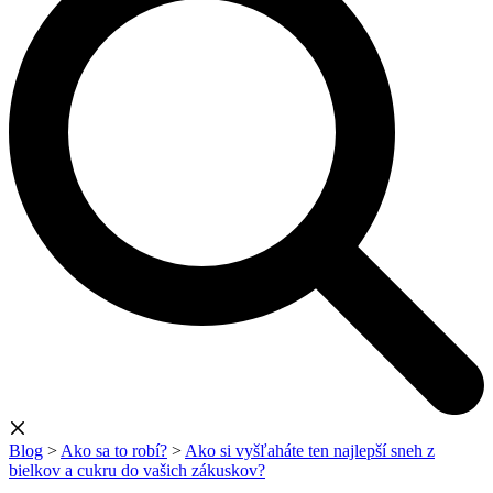
Blog
>
Ako sa to robí?
>
Ako si vyšľaháte ten najlepší sneh z
bielkov a cukru do vašich zákuskov?