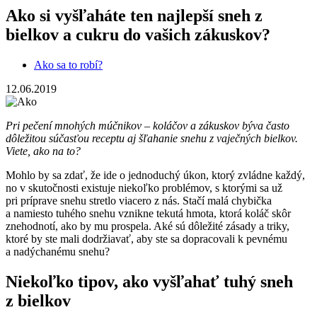
Ako si vyšľaháte ten najlepší sneh z
bielkov a cukru do vašich zákuskov?
Ako sa to robí?
12.06.2019
Pri pečení mnohých múčnikov – koláčov a zákuskov býva často
dôležitou súčasťou receptu aj šľahanie snehu z vaječných bielkov.
Viete, ako na to?
Mohlo by sa zdať, že ide o jednoduchý úkon, ktorý zvládne každý,
no v skutočnosti existuje niekoľko problémov, s ktorými sa už
pri príprave snehu stretlo viacero z nás. Stačí malá chybička
a namiesto tuhého snehu vznikne tekutá hmota, ktorá koláč skôr
znehodnotí, ako by mu prospela. Aké sú dôležité zásady a triky,
ktoré by ste mali dodržiavať, aby ste sa dopracovali k pevnému
a nadýchanému snehu?
Niekoľko tipov, ako vyšľahať tuhý sneh
z bielkov