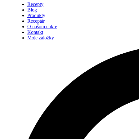
Recepty
Blog
Produkty
Receptár
O našom cukre
Kontakt
Moje záložky