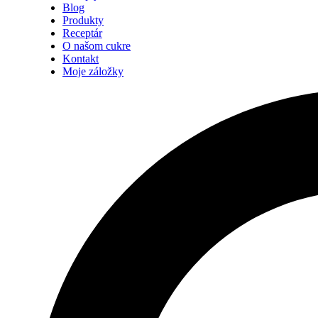
Blog
Produkty
Receptár
O našom cukre
Kontakt
Moje záložky