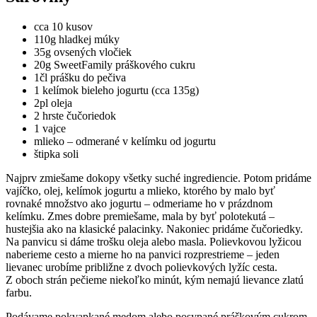
cca 10 kusov
110g hladkej múky
35g ovsených vločiek
20g SweetFamily práškového cukru
1čl prášku do pečiva
1 kelímok bieleho jogurtu (cca 135g)
2pl oleja
2 hrste čučoriedok
1 vajce
mlieko – odmerané v kelímku od jogurtu
štipka soli
Najprv zmiešame dokopy všetky suché ingrediencie. Potom pridáme
vajíčko, olej, kelímok jogurtu a mlieko, ktorého by malo byť
rovnaké množstvo ako jogurtu – odmeriame ho v prázdnom
kelímku. Zmes dobre premiešame, mala by byť polotekutá –
hustejšia ako na klasické palacinky. Nakoniec pridáme čučoriedky.
Na panvicu si dáme trošku oleja alebo masla. Polievkovou lyžicou
naberieme cesto a mierne ho na panvici rozprestrieme – jeden
lievanec urobíme približne z dvoch polievkových lyžíc cesta.
Z oboch strán pečieme niekoľko minút, kým nemajú lievance zlatú
farbu.
Podávame pokvapkané medom alebo posypané práškovým cukrom.