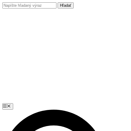
Preskočiť
na
obsah
Menu