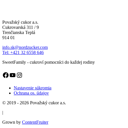
Považský cukor a.s.
Cukrovarská 311 / 9
Trenčianska Teplá
914 01
info.sk@nordzucker.com
Tel: +421 32 6558 646
SweetFamily - cukroví pomocníci do každej rodiny
Facebook
YouTube
Instagram
Nastavenie súkromia
Ochrana os. údajov
© 2019 - 2026 Považský cukor a.s.
|
Grown by
ContentFruiter