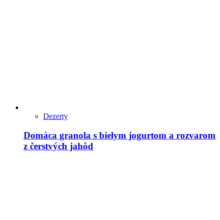
Dezerty
Domáca granola s bielym jogurtom a rozvarom
z čerstvých jahôd