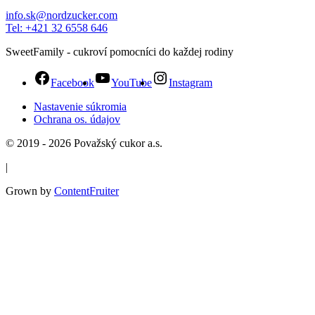
info.sk@nordzucker.com
Tel: +421 32 6558 646
SweetFamily - cukroví pomocníci do každej rodiny
Facebook
YouTube
Instagram
Nastavenie súkromia
Ochrana os. údajov
© 2019 - 2026 Považský cukor a.s.
|
Grown by
ContentFruiter