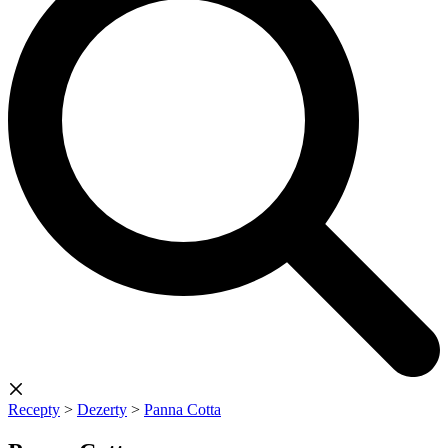
Recepty
>
Dezerty
>
Panna Cotta