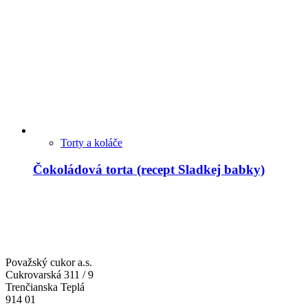
Torty a koláče
Čokoládová torta (recept Sladkej babky)
Považský cukor a.s.
Cukrovarská 311 / 9
Trenčianska Teplá
914 01