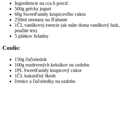
Ingrediencie na cca 6 porcií:
500g grécky jogurt
60g SweetFamily krupicového cukru
250ml smotany na šľahanie
1ČL vanilkovej esencie (ak máte doma vanilkový lusk,
použite ten)
5 plátkov želatíny
Coulis:
150g čučoriedok
100g rozdrvených keksíkov na ozdobu
1PL SweetFamily krupicový cukor
1ČL kukuričný škrob
černice a čučoriedky na ozdobu