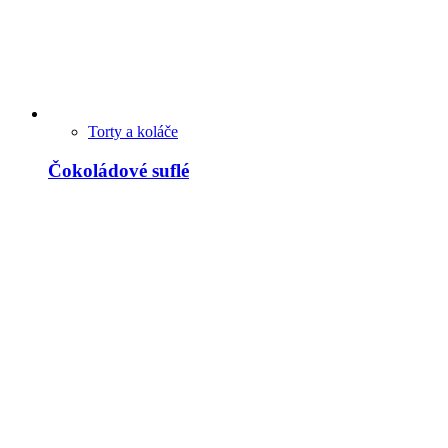
Torty a koláče
Čokoládové suflé