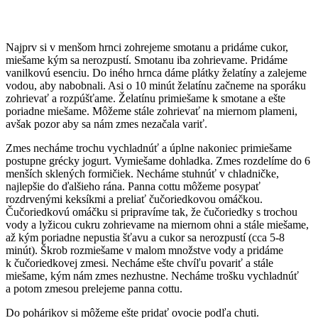
Najprv si v menšom hrnci zohrejeme smotanu a pridáme cukor,
miešame kým sa nerozpustí. Smotanu iba zohrievame. Pridáme
vanilkovú esenciu. Do iného hrnca dáme plátky želatíny a zalejeme
vodou, aby nabobnali. Asi o 10 minút želatínu začneme na sporáku
zohrievať a rozpúšťame. Želatínu primiešame k smotane a ešte
poriadne miešame. Môžeme stále zohrievať na miernom plameni,
avšak pozor aby sa nám zmes nezačala variť.
Zmes necháme trochu vychladnúť a úplne nakoniec primiešame
postupne grécky jogurt. Vymiešame dohladka. Zmes rozdelíme do 6
menších sklených formičiek. Necháme stuhnúť v chladničke,
najlepšie do ďalšieho rána. Panna cottu môžeme posypať
rozdrvenými keksíkmi a preliať čučoriedkovou omáčkou.
Čučoriedkovú omáčku si pripravíme tak, že čučoriedky s trochou
vody a lyžicou cukru zohrievame na miernom ohni a stále miešame,
až kým poriadne nepustia šťavu a cukor sa nerozpustí (cca 5-8
minút). Škrob rozmiešame v malom množstve vody a pridáme
k čučoriedkovej zmesi. Necháme ešte chvíľu povariť a stále
miešame, kým nám zmes nezhustne. Necháme trošku vychladnúť
a potom zmesou prelejeme panna cottu.
Do pohárikov si môžeme ešte pridať ovocie podľa chuti.