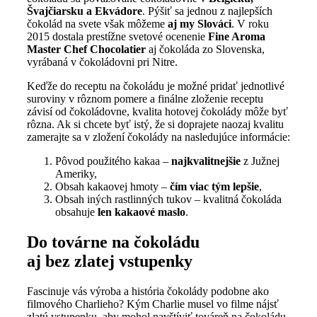
Švajčiarsku a Ekvádore
. Pýšiť sa jednou z najlepších
čokolád na svete však môžeme
aj my Slováci
. V roku
2015 dostala prestížne svetové ocenenie
Fine Aroma
Master Chef Chocolatier
aj čokoláda zo Slovenska,
vyrábaná v čokoládovni pri Nitre.
Keďže do receptu na čokoládu je možné pridať jednotlivé
suroviny v rôznom pomere a finálne zloženie receptu
závisí od čokoládovne, kvalita hotovej čokolády môže byť
rôzna. Ak si chcete byť istý, že si doprajete naozaj kvalitu
zamerajte sa v zložení čokolády na nasledujúce informácie:
Pôvod použitého kakaa –
najkvalitnejšie
z Južnej
Ameriky,
Obsah kakaovej hmoty –
čím viac tým lepšie
,
Obsah iných rastlinných tukov – kvalitná čokoláda
obsahuje
len kakaové maslo
.
Do továrne na čokoládu
aj bez zlatej vstupenky
Fascinuje vás výroba a história čokolády podobne ako
filmového Charlieho? Kým Charlie musel vo filme nájsť
zlatú vstupenku, aby mohol navštíviť továreň na čokoládu,