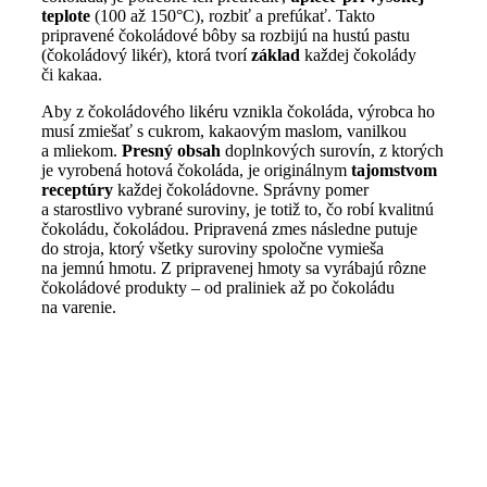
teplote
(100 až 150°C), rozbiť a prefúkať. Takto
pripravené čokoládové bôby sa rozbijú na hustú pastu
(čokoládový likér), ktorá tvorí
základ
každej čokolády
či kakaa.
Aby z čokoládového likéru vznikla čokoláda, výrobca ho
musí zmiešať s cukrom, kakaovým maslom, vanilkou
a mliekom.
Presný obsah
doplnkových surovín, z ktorých
je vyrobená hotová čokoláda, je originálnym
tajomstvom
receptúry
každej čokoládovne. Správny pomer
a starostlivo vybrané suroviny, je totiž to, čo robí kvalitnú
čokoládu, čokoládou. Pripravená zmes následne putuje
do stroja, ktorý všetky suroviny spoločne vymieša
na jemnú hmotu. Z pripravenej hmoty sa vyrábajú rôzne
čokoládové produkty – od praliniek až po čokoládu
na varenie.