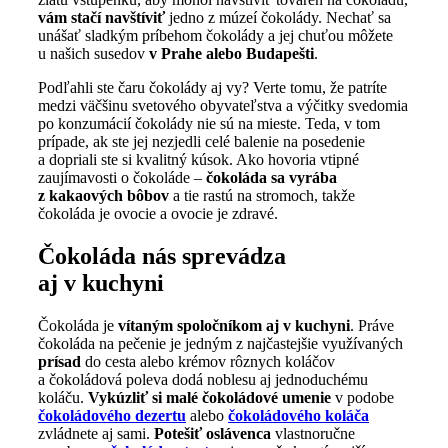
vám stačí navštíviť
jedno z múzeí čokolády. Nechať sa
unášať sladkým príbehom čokolády a jej chuťou môžete
u našich susedov
v Prahe alebo Budapešti
.
Podľahli ste čaru čokolády aj vy? Verte tomu, že patríte
medzi väčšinu svetového obyvateľstva a výčitky svedomia
po konzumácií čokolády nie sú na mieste. Teda, v tom
prípade, ak ste jej nezjedli celé balenie na posedenie
a dopriali ste si kvalitný kúsok. Ako hovoria vtipné
zaujímavosti o čokoláde –
čokoláda sa vyrába
z kakaových bôbov
a tie rastú na stromoch, takže
čokoláda je ovocie a ovocie je zdravé.
Čokoláda nás sprevádza
aj v kuchyni
Čokoláda je
vítaným spoločníkom aj v kuchyni
. Práve
čokoláda na pečenie je jedným z najčastejšie využívaných
prísad
do cesta alebo krémov rôznych koláčov
a čokoládová poleva dodá noblesu aj jednoduchému
koláču.
Vykúzliť si malé čokoládové umenie
v podobe
čokoládového dezertu
alebo
čokoládového koláča
zvládnete aj sami.
Potešiť oslávenca
vlastnoručne