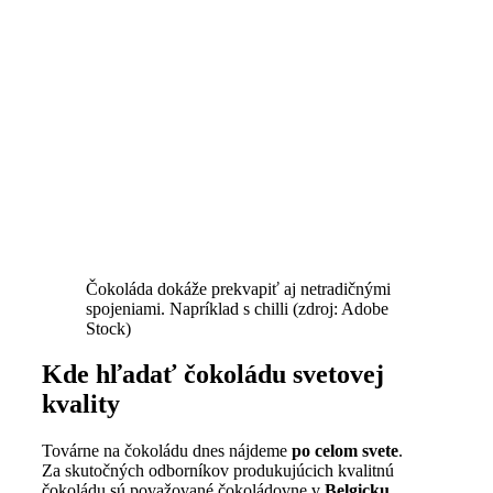
Čokoláda dokáže prekvapiť aj netradičnými
spojeniami. Napríklad s chilli (zdroj: Adobe
Stock)
Kde hľadať čokoládu svetovej
kvality
Továrne na čokoládu dnes nájdeme
po celom svete
.
Za skutočných odborníkov produkujúcich kvalitnú
čokoládu sú považované čokoládovne v
Belgicku,