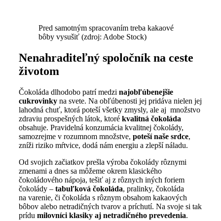
Pred samotným spracovaním treba kakaové
bôby vysušiť (zdroj: Adobe Stock)
Nenahraditeľný spoločník na ceste
životom
Čokoláda dlhodobo patrí medzi
najobľúbenejšie
cukrovinky
na svete. Na obľúbenosti jej pridáva nielen jej
lahodná chuť, ktorá poteší všetky zmysly, ale aj množstvo
zdraviu prospešných látok, ktoré
kvalitná čokoláda
obsahuje. Pravidelná konzumácia kvalitnej čokolády,
samozrejme v rozumnom množstve,
poteší naše srdce
,
zníži riziko mŕtvice, dodá nám energiu a zlepší náladu.
Od svojich začiatkov prešla výroba čokolády rôznymi
zmenami a dnes sa môžeme okrem klasického
čokoládového nápoja, tešiť aj z rôznych iných foriem
čokolády –
tabuľková čokoláda
, pralinky, čokoláda
na varenie, či čokoláda s rôznym obsahom kakaových
bôbov alebo netradičných tvarov a príchutí. Na svoje si tak
prídu
milovníci klasiky aj netradičného prevedenia
.