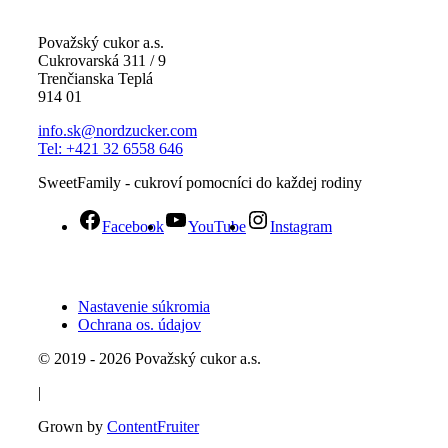
Považský cukor a.s.
Cukrovarská 311 / 9
Trenčianska Teplá
914 01
info.sk@nordzucker.com
Tel: +421 32 6558 646
SweetFamily - cukroví pomocníci do každej rodiny
Facebook
YouTube
Instagram
Nastavenie súkromia
Ochrana os. údajov
© 2019 - 2026 Považský cukor a.s.
|
Grown by
ContentFruiter