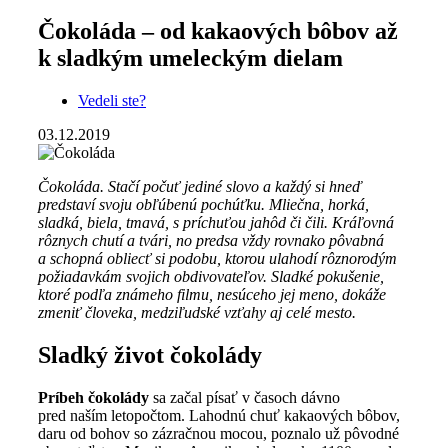
Čokoláda – od kakaových bôbov až
k sladkým umeleckým dielam
Vedeli ste?
03.12.2019
Čokoláda. Stačí počuť jediné slovo a každý si hneď
predstaví svoju obľúbenú pochúťku. Mliečna, horká,
sladká, biela, tmavá, s príchuťou jahôd či čili. Kráľovná
rôznych chutí a tvári, no predsa vždy rovnako pôvabná
a schopná obliecť si podobu, ktorou ulahodí rôznorodým
požiadavkám svojich obdivovateľov. Sladké pokušenie,
ktoré podľa známeho filmu, nesúceho jej meno, dokáže
zmeniť človeka, medziľudské vzťahy aj celé mesto.
Sladký život čokolády
Príbeh čokolády
sa začal písať v časoch dávno
pred naším letopočtom. Lahodnú chuť kakaových bôbov,
daru od bohov so zázračnou mocou, poznalo už pôvodné