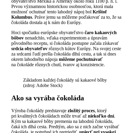
obyvateľstvo Mexika a Ameriky okolo roku 1100 p. n. l.
Prvou významnou historickou osobnosťou, ktorá mala
možnosť ochutnať tento lahodný nápoj bol
Krištof
Kolumbus
. Práve jemu sa môžeme poďakovať za to, že sa
čokoláda dostala aj k nám do Európy.
Hoci spočiatku európske obyvateľstvo
čaro kakaových
bôbov
nenadchlo, vďaka experimentom a úpravám
pôvodného receptu, si čokoláda postupne začala získavať
srdcia obyvateľov
rôznych kútov Európy. Na svojej ceste
za srdcami ľudí prešla čokoláda dlhú cestu, a tak si dnes
okrem lahodného nápoja
môžeme pochutnávať
na čokoláde rôznych chutí, tvarov aj konzistencie.
Základom každej čokolády sú kakaové bôby
(zdroj: Adobe Stock)
Ako sa vyrába čokoláda
Výroba čokolády predstavuje
zložitý proces
, ktorý
pri kvalitných čokoládach môže trvať až
niekoľko dní
.
Kým sa kakaové bôby premenia na lahodnú čokoládu,
čaká ich dlhá cesta. Predtým, ako sa z nich začne vyrábať
čokoláda, je potrebné ich pretriediť,
upiecť pri vysokej