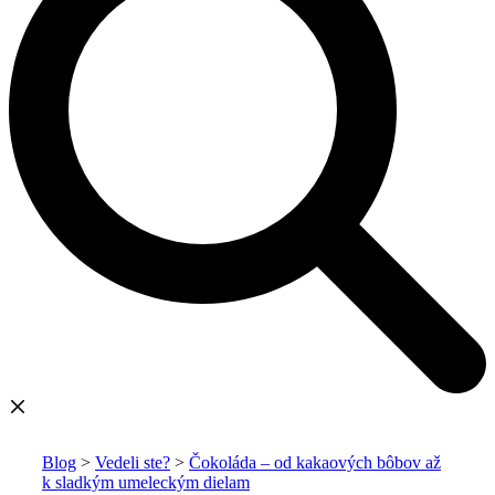
Blog
>
Vedeli ste?
>
Čokoláda – od kakaových bôbov až
k sladkým umeleckým dielam