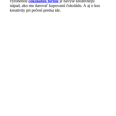
vyrobenou
čokoládou tortou
je navyše kreatívnejší
nápad, ako mu darovať kupovanú čokoládu. A aj o kus
kreativity pri pečení predsa ide.