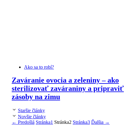
Ako sa to robí?
Zaváranie ovocia a zeleniny – ako
sterilizovať zaváraniny a pripraviť
zásoby na zimu
Staršie články
Novšie články
←
Predošlá
Stránka
1
Stránka
2
Stránka
3
Ďalšia
→