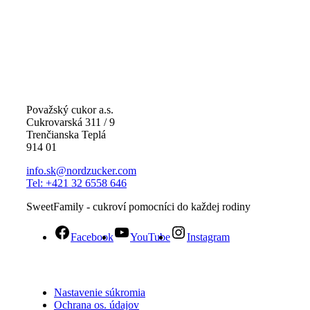
Považský cukor a.s.
Cukrovarská 311 / 9
Trenčianska Teplá
914 01
info.sk@nordzucker.com
Tel: +421 32 6558 646
SweetFamily - cukroví pomocníci do každej rodiny
Facebook
YouTube
Instagram
Nastavenie súkromia
Ochrana os. údajov