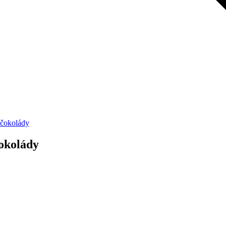
 čokolády
okolády