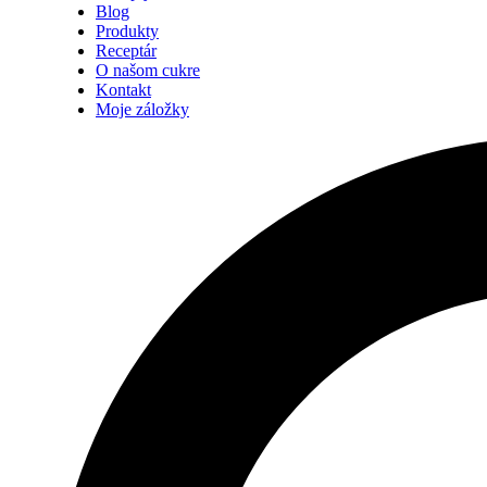
Blog
Produkty
Receptár
O našom cukre
Kontakt
Moje záložky