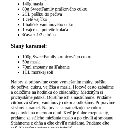
140g masla
80g SweetFamily práškového cukru
2ČL prášku do pečiva
1 celé vajíčko
1 balíček vanilínového cukru
1 vajce na potretie koláča
šťava z 1/2 citróna
Slaný karamel:
100g SweetFamily krupicového cukru
50g masla
70ml smotany na šľahanie
1ČL morskej soli
Najprv si pripravíme cesto vymiešaním múky, prášku
do pečiva, cukru, vajíčka a masla. Hotové cesto zabalíme
a odložíme na hodinku do chladničky. Medzitým si
prichystáme jablká. Očistíme ich a nastrúhame. Pridáme
citrónovú šťavu, vanilínový cukor a odložíme. Pripravíme
si slaný karamel. Najprv si skaramelizujeme cukor
na panvici na miernom ohni. Keď je úplne rozpustený,
pridáme za stáleho miešania maslo a po chvíli aj smotanu.
Stiahneme z ohňa a ešte chvíľu miešame. Pridáme ešte