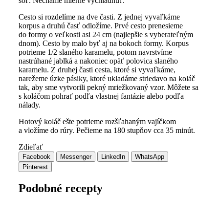
soľ. Necháme mierne vychladnúť.
Cesto si rozdelíme na dve časti. Z jednej vyvaľkáme
korpus a druhú časť odložíme. Prvé cesto prenesieme
do formy o veľkosti asi 24 cm (najlepšie s vyberateľným
dnom). Cesto by malo byť aj na bokoch formy. Korpus
potrieme 1/2 slaného karamelu, potom navrstvíme
nastrúhané jablká a nakoniec opäť polovica slaného
karamelu. Z druhej časti cesta, ktoré si vyvaľkáme,
narežeme úzke pásiky, ktoré ukladáme striedavo na koláč
tak, aby sme vytvorili pekný mriežkovaný vzor. Môžete sa
s koláčom pohrať podľa vlastnej fantázie alebo podľa
nálady.
Hotový koláč ešte potrieme rozšľahaným vajíčkom
a vložíme do rúry. Pečieme na 180 stupňov cca 35 minút.
Zdieľať
Facebook
Messenger
LinkedIn
WhatsApp
Pinterest
Podobné recepty