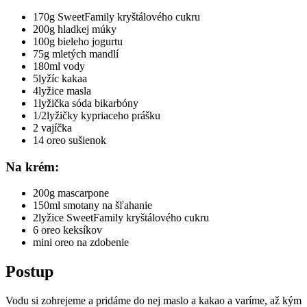
170g SweetFamily kryštálového cukru
200g hladkej múky
100g bieleho jogurtu
75g mletých mandlí
180ml vody
5lyžíc kakaa
4lyžice masla
1lyžička sóda bikarbóny
1/2lyžičky kypriaceho prášku
2 vajíčka
14 oreo sušienok
Na krém:
200g mascarpone
150ml smotany na šľahanie
2lyžice SweetFamily kryštálového cukru
6 oreo keksíkov
mini oreo na zdobenie
Postup
Vodu si zohrejeme a pridáme do nej maslo a kakao a varíme, až kým