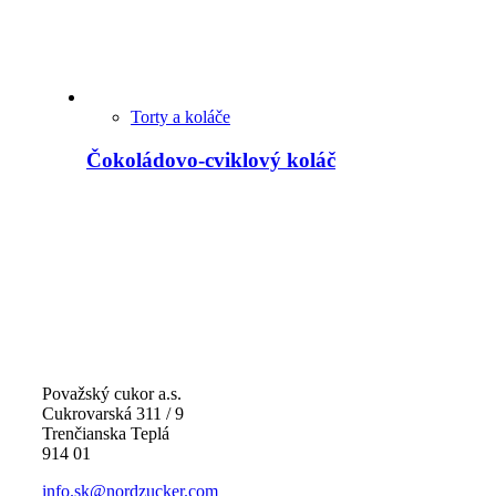
Torty a koláče
Čokoládovo-cviklový koláč
Považský cukor a.s.
Cukrovarská 311 / 9
Trenčianska Teplá
914 01
info.sk@nordzucker.com