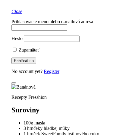
Close
Prihlasovacie meno alebo e-mailová adresa
Heslo
Zapamätať
No account yet?
Register
Recepty Fresshion
Suroviny
100g masla
3 hrnčeky hladkej múky
1 hrnček SweetFamily trstinového cukru