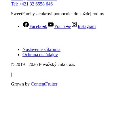
Tel: +421 32 6558 646
SweetFamily - cukroví pomocníci do každej rodiny
Facebook
YouTube
Instagram
Nastavenie súkromia
Ochrana os. údajov
© 2019 - 2026 Považský cukor a.s.
|
Grown by
ContentFruiter