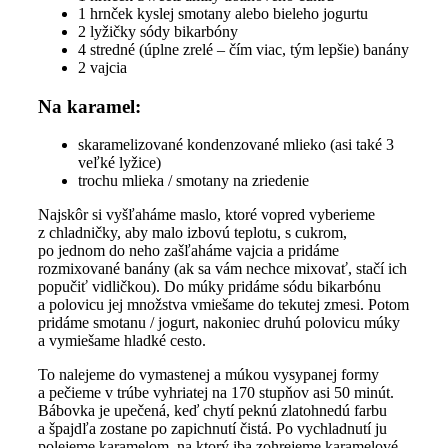
1 hrnček kyslej smotany alebo bieleho jogurtu
2 lyžičky sódy bikarbóny
4 stredné (úplne zrelé – čím viac, tým lepšie) banány
2 vajcia
Na karamel:
skaramelizované kondenzované mlieko (asi také 3
veľké lyžice)
trochu mlieka / smotany na zriedenie
Najskôr si vyšľaháme maslo, ktoré vopred vyberieme
z chladničky, aby malo izbovú teplotu, s cukrom,
po jednom do neho zašľaháme vajcia a pridáme
rozmixované banány (ak sa vám nechce mixovať, stačí ich
popučiť vidličkou). Do múky pridáme sódu bikarbónu
a polovicu jej množstva vmiešame do tekutej zmesi. Potom
pridáme smotanu / jogurt, nakoniec druhú polovicu múky
a vymiešame hladké cesto.
To nalejeme do vymastenej a múkou vysypanej formy
a pečieme v trúbe vyhriatej na 170 stupňov asi 50 minút.
Bábovka je upečená, keď chytí peknú zlatohnedú farbu
a špajdľa zostane po zapichnutí čistá. Po vychladnutí ju
polejeme karamelom, na ktorý iba zohrejeme karamelové