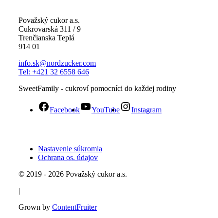
Považský cukor a.s.
Cukrovarská 311 / 9
Trenčianska Teplá
914 01
info.sk@nordzucker.com
Tel: +421 32 6558 646
SweetFamily - cukroví pomocníci do každej rodiny
Facebook
YouTube
Instagram
Nastavenie súkromia
Ochrana os. údajov
© 2019 - 2026 Považský cukor a.s.
|
Grown by
ContentFruiter