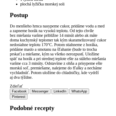
plochá lyžička morskej soli
Postup
Do menšieho hrnca nasypeme cukor, pridáme vodu a med
a zapneme horák na vysokú teplotu. Od tejto chvíle
bez miešania varíme približne 14 minút alebo ak máte
doma kuchynský teplomer tak kým skaramelizovaný cukor
nedosiahne teplotu 170°C. Potom stiahneme z horáka,
pridáme maslo a smotanu na šľahanie (bude to trocha
prskať) a miešame, kým sa všetko nerozpustí. Uložíme
späť na horák a pri strednej teplote ešte za stáleho miešania
varíme cca 3 minúty. Odstavíme z ohňa a prisypeme ešte
morskú soľ, premiešame, nalejeme do fľašky a necháme
vychladnúť. Potom uložíme do chladničky, kde vydrží
aj dva týždne.
Zdieľať
Facebook
Messenger
LinkedIn
WhatsApp
Pinterest
Podobné recepty