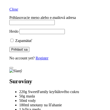
Close
Prihlasovacie meno alebo e-mailová adresa
Heslo
Zapamätať
No account yet?
Register
Suroviny
220g SweetFamily kryštálového cukru
50g masla
50ml vody
180ml smotany na šľahanie
1 lyžica medu