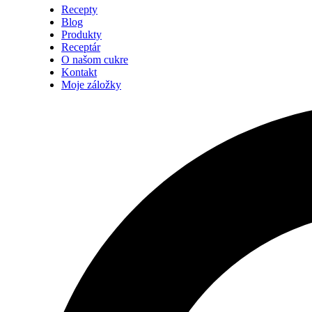
Recepty
Blog
Produkty
Receptár
O našom cukre
Kontakt
Moje záložky