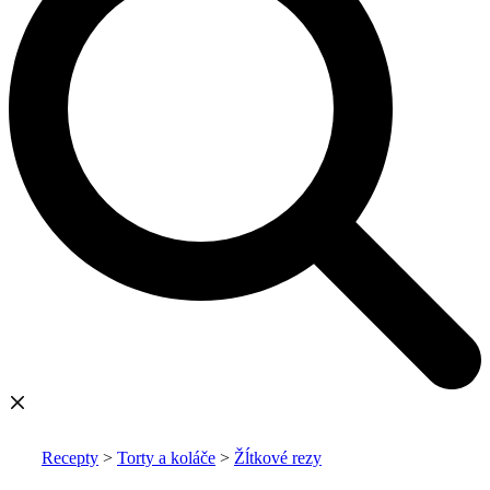
Recepty
>
Torty a koláče
>
Žĺtkové rezy