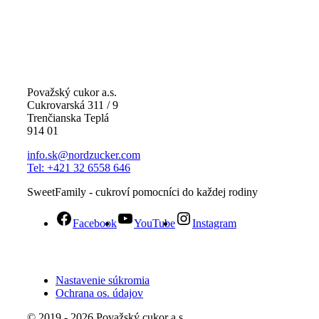
Považský cukor a.s.
Cukrovarská 311 / 9
Trenčianska Teplá
914 01
info.sk@nordzucker.com
Tel: +421 32 6558 646
SweetFamily - cukroví pomocníci do každej rodiny
Facebook
YouTube
Instagram
Nastavenie súkromia
Ochrana os. údajov
© 2019 - 2026 Považský cukor a.s.