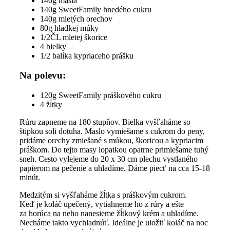
140g masla
140g SweetFamily hnedého cukru
140g mletých orechov
80g hladkej múky
1/2ČL mletej škorice
4 bielky
1/2 balíka kypriaceho prášku
Na polevu:
120g SweetFamily práškového cukru
4 žĺtky
Rúru zapneme na 180 stupňov. Bielka vyšľaháme so
štipkou soli dotuha. Maslo vymiešame s cukrom do peny,
pridáme orechy zmiešané s múkou, škoricou a kypriacim
práškom. Do tejto masy lopatkou opatrne primiešame tuhý
sneh. Cesto vylejeme do 20 x 30 cm plechu vystlaného
papierom na pečenie a uhladíme. Dáme piecť na cca 15-18
minút.
Medzitým si vyšľaháme žĺtka s práškovým cukrom.
Keď je koláč upečený, vytiahneme ho z rúry a ešte
za horúca na neho nanesieme žĺtkový krém a uhladíme.
Necháme takto vychladnúť. Ideálne je uložiť koláč na noc