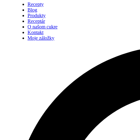
Recepty
Blog
Produkty
Receptár
O našom cukre
Kontakt
Moje záložky