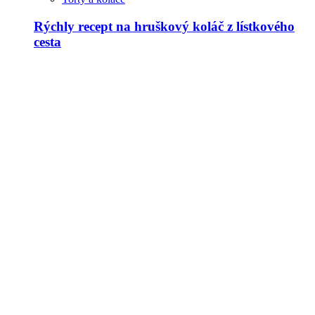
Rýchly recept na hruškový koláč z lístkového
cesta