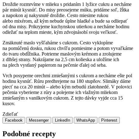
Droždie rozmrvíme v mlieku s pridaním 1 lyžice cukru a necháme
pár minút kysnúť. Do misy preosejeme múku, pridáme soľ, žĺtka
a napokon aj nakysnuté droždie. Cesto miesime rukou
alebo mixérom, až kým nebude úplne hladké a bude sa odliepať
od dna misy. Prikryjeme kuchynskou utierkou a necháme hodinu
odležať na teplom mieste, kým zdvojnásobí svoju veľkosť.
Zmäknuté maslo vyšľaháme s cukrom. Cesto vyklopíme
na pomúčenú dosku, rukou chvíľu pomiesime a potom vyvaľkáme
do tvaru obdĺžnika. Potrieme maslovým krémom a zrolujeme
z dlhšej strany. Nakrájame na 2,5 cm kolieska a uložíme ich
na plech vystlaný papierom na pečenie ďalej od seba.
Vrch posypeme orechmi zmiešanými s cukrom a necháme ešte pol
hodinu kysnúť. Rúru predhrejeme na 180 stupňov. Slimáky dáme
piecť na cca 20 minút – alebo kým nebudú zlatohnedé. V polovici
pečenia vyberieme z rúry a polejeme ich vlažným mliekom
zmiešaným s vanilkovým cukrom. Z tejto dávky vyjde cca 15
kusov.
Zdieľať
Facebook
Messenger
LinkedIn
WhatsApp
Pinterest
Podobné recepty