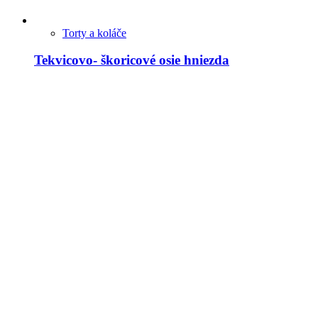
Torty a koláče
Tekvicovo- škoricové osie hniezda