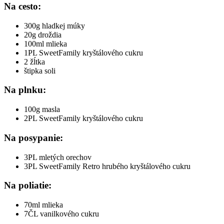
Na cesto:
300g hladkej múky
20g droždia
100ml mlieka
1PL SweetFamily kryštálového cukru
2 žĺtka
štipka soli
Na plnku:
100g masla
2PL SweetFamily kryštálového cukru
Na posypanie:
3PL mletých orechov
3PL SweetFamily Retro hrubého kryštálového cukru
Na poliatie:
70ml mlieka
7ČL vanilkového cukru