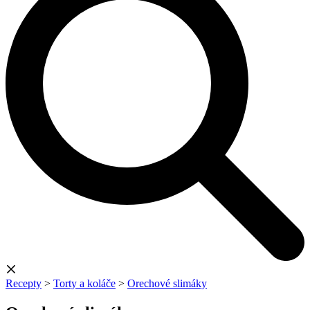
Recepty
>
Torty a koláče
>
Orechové slimáky