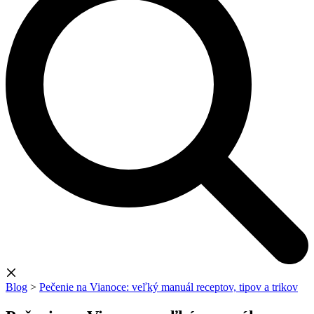
Blog
>
Pečenie na Vianoce: veľký manuál receptov, tipov a trikov