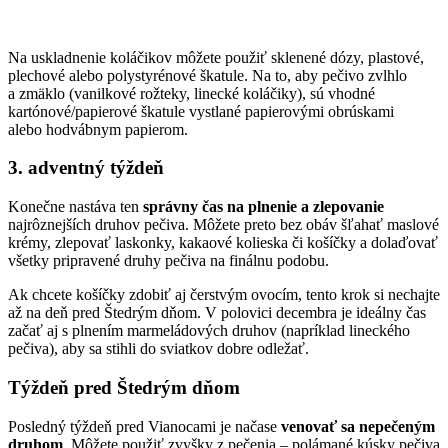
Na uskladnenie koláčikov môžete použiť sklenené dózy, plastové,
plechové alebo polystyrénové škatule. Na to, aby pečivo zvlhlo
a zmäklo (vanilkové rožteky, linecké koláčiky), sú vhodné
kartónové/papierové škatule vystlané papierovými obrúskami
alebo hodvábnym papierom.
3. adventný týždeň
Konečne nastáva ten
správny čas na plnenie a zlepovanie
najrôznejších druhov pečiva. Môžete preto bez obáv šľahať maslové
krémy, zlepovať laskonky, kakaové kolieska či košíčky a dolaďovať
všetky pripravené druhy pečiva na finálnu podobu.
Ak chcete košíčky zdobiť aj čerstvým ovocím, tento krok si nechajte
až na deň pred Štedrým dňom. V polovici decembra je ideálny čas
začať aj s plnením marmeládových druhov (napríklad lineckého
pečiva), aby sa stihli do sviatkov dobre odležať.
Týždeň pred Štedrým dňom
Posledný týždeň pred Vianocami je načase
venovať sa nepečeným
druhom
. Môžete použiť zvyšky z pečenia – polámané kúsky pečiva