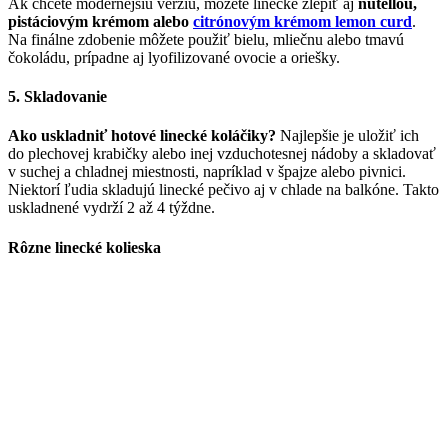
Ak chcete modernejšiu verziu, môžete linecké zlepiť aj
nutellou,
pistáciovým krémom alebo
citrónovým krémom lemon curd
.
Na finálne zdobenie môžete použiť bielu, mliečnu alebo tmavú
čokoládu, prípadne aj lyofilizované ovocie a oriešky.
5. Skladovanie
Ako uskladniť hotové linecké koláčiky?
Najlepšie je uložiť ich
do plechovej krabičky alebo inej vzduchotesnej nádoby a skladovať
v suchej a chladnej miestnosti, napríklad v špajze alebo pivnici.
Niektorí ľudia skladujú linecké pečivo aj v chlade na balkóne. Takto
uskladnené vydrží 2 až 4 týždne.
Rôzne linecké kolieska