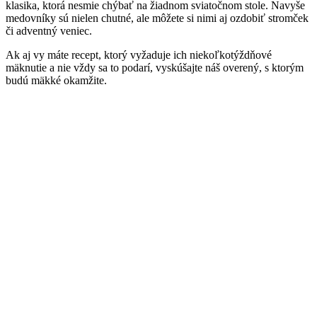
klasika, ktorá nesmie chýbať na žiadnom sviatočnom stole. Navyše
medovníky sú nielen chutné, ale môžete si nimi aj ozdobiť stromček
či adventný veniec.
Ak aj vy máte recept, ktorý vyžaduje ich niekoľkotýždňové
mäknutie a nie vždy sa to podarí, vyskúšajte náš overený, s ktorým
budú mäkké okamžite.