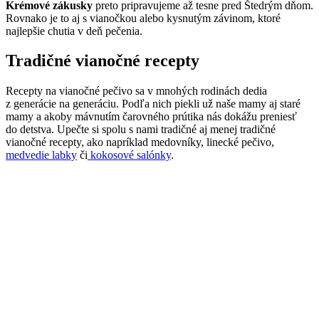
Krémové zákusky
preto pripravujeme až tesne pred Štedrým dňom.
Rovnako je to aj s vianočkou alebo kysnutým závinom, ktoré
najlepšie chutia v deň pečenia.
Tradičné vianočné recepty
Recepty na vianočné pečivo sa v mnohých rodinách dedia
z generácie na generáciu. Podľa nich piekli už naše mamy aj staré
mamy a akoby mávnutím čarovného prútika nás dokážu preniesť
do detstva. Upečte si spolu s nami tradičné aj menej tradičné
vianočné recepty, ako napríklad medovníky, linecké pečivo,
medvedie labky
či
kokosové salónky
.