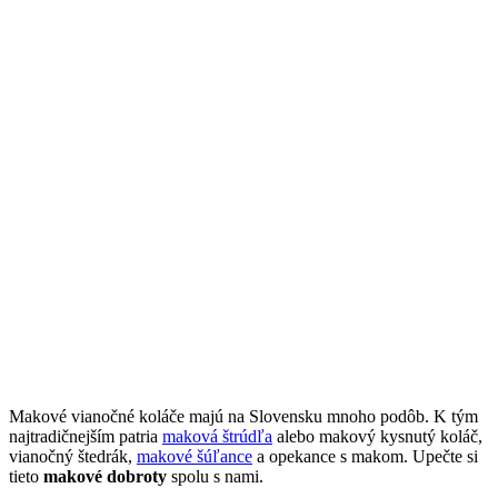
Makové vianočné koláče majú na Slovensku mnoho podôb. K tým
najtradičnejším patria
maková štrúdľa
alebo makový kysnutý koláč,
vianočný štedrák,
makové šúľance
a opekance s makom. Upečte si
tieto
makové dobroty
spolu s nami.