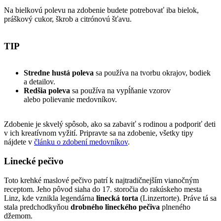
Na bielkovú polevu na zdobenie budete potrebovať iba bielok,
práškový cukor, škrob a citrónovú šťavu.
TIP
Stredne hustá poleva
sa používa na tvorbu okrajov, bodiek
a detailov.
Redšia poleva
sa používa na vypĺňanie vzorov
alebo polievanie medovníkov.
Zdobenie je skvelý spôsob, ako sa zabaviť s rodinou a podporiť deti
v ich kreatívnom vyžití. Pripravte sa na zdobenie, všetky tipy
nájdete v
článku o zdobení medovníkov
.
Linecké pečivo
Toto krehké maslové pečivo patrí k najtradičnejším vianočným
receptom. Jeho pôvod siaha do 17. storočia do rakúskeho mesta
Linz, kde vznikla legendárna
linecká torta
(Linzertorte). Práve tá sa
stala predchodkyňou
drobného lineckého pečiva
plneného
džemom.