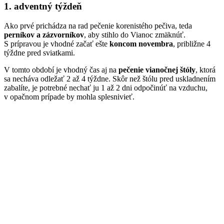
1. adventný týždeň
Ako prvé prichádza na rad pečenie korenistého pečiva, teda
perníkov a zázvorníkov
, aby stihlo do Vianoc zmäknúť.
S prípravou je vhodné začať ešte
koncom novembra
, približne 4
týždne pred sviatkami.
V tomto období je vhodný čas aj na
pečenie vianočnej štóly
, ktorá
sa necháva odležať 2 až 4 týždne. Skôr než štólu pred uskladnením
zabalíte, je potrebné nechať ju 1 až 2 dni odpočinúť na vzduchu,
v opačnom prípade by mohla splesnivieť.