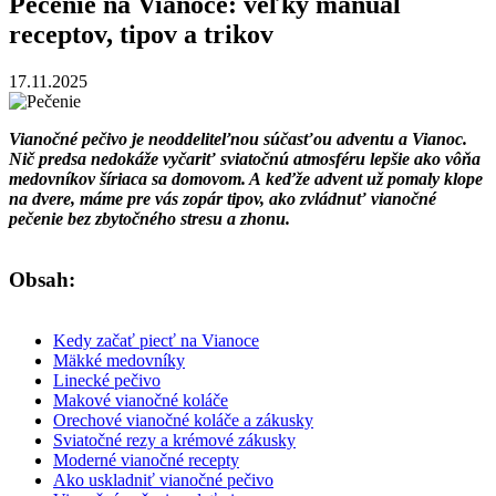
Pečenie na Vianoce: veľký manuál
receptov, tipov a trikov
17.11.2025
Vianočné pečivo je neoddeliteľnou súčasťou adventu a Vianoc.
Nič predsa nedokáže vyčariť sviatočnú atmosféru lepšie ako vôňa
medovníkov šíriaca sa domovom. A keďže advent už pomaly klope
na dvere, máme pre vás zopár tipov, ako zvládnuť vianočné
pečenie bez zbytočného stresu a zhonu.
Obsah:
Kedy začať piecť na Vianoce
Mäkké medovníky
Linecké pečivo
Makové vianočné koláče
Orechové vianočné koláče a zákusky
Sviatočné rezy a krémové zákusky
Moderné vianočné recepty
Ako uskladniť vianočné pečivo