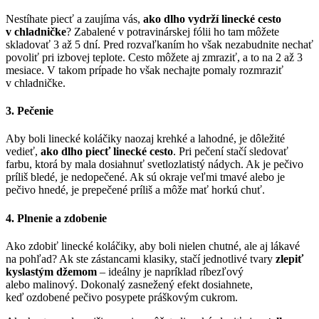
Nestíhate piecť a zaujíma vás,
ako dlho vydrží linecké cesto
v chladničke
? Zabalené v potravinárskej fólii ho tam môžete
skladovať 3 až 5 dní. Pred rozvaľkaním ho však nezabudnite nechať
povoliť pri izbovej teplote. Cesto môžete aj zmraziť, a to na 2 až 3
mesiace. V takom prípade ho však nechajte pomaly rozmraziť
v chladničke.
3. Pečenie
Aby boli linecké koláčiky naozaj krehké a lahodné, je dôležité
vedieť,
ako dlho piecť linecké cesto
. Pri pečení stačí sledovať
farbu, ktorá by mala dosiahnuť svetlozlatistý nádych. Ak je pečivo
príliš bledé, je nedopečené. Ak sú okraje veľmi tmavé alebo je
pečivo hnedé, je prepečené príliš a môže mať horkú chuť.
4. Plnenie a zdobenie
Ako zdobiť linecké koláčiky, aby boli nielen chutné, ale aj lákavé
na pohľad? Ak ste zástancami klasiky, stačí jednotlivé tvary
zlepiť
kyslastým džemom
– ideálny je napríklad ríbezľový
alebo malinový. Dokonalý zasnežený efekt dosiahnete,
keď ozdobené pečivo posypete práškovým cukrom.