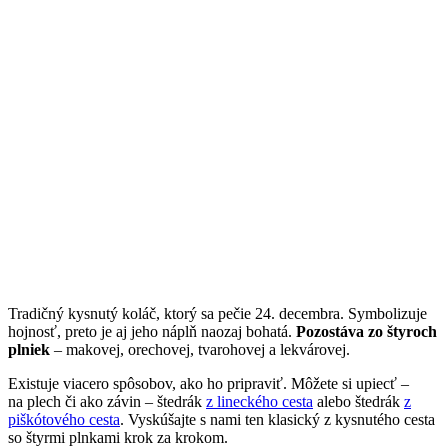
Tradičný kysnutý koláč, ktorý sa pečie 24. decembra. Symbolizuje
hojnosť, preto je aj jeho náplň naozaj bohatá.
Pozostáva zo štyroch
plniek
– makovej, orechovej, tvarohovej a lekvárovej.
Existuje viacero spôsobov, ako ho pripraviť. Môžete si upiecť –
na plech či ako závin – štedrák
z lineckého cesta
alebo štedrák
z
piškótového cesta
. Vyskúšajte s nami ten klasický z kysnutého cesta
so štyrmi plnkami krok za krokom.