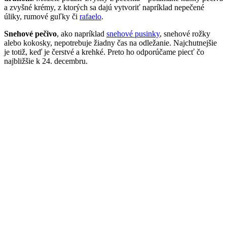
a zvyšné krémy, z ktorých sa dajú vytvoriť napríklad nepečené
úliky, rumové guľky či
rafaelo
.
Snehové pečivo
, ako napríklad
snehové pusinky
, snehové rožky
alebo kokosky, nepotrebuje žiadny čas na odležanie. Najchutnejšie
je totiž, keď je čerstvé a krehké. Preto ho odporúčame piecť čo
najbližšie k 24. decembru.