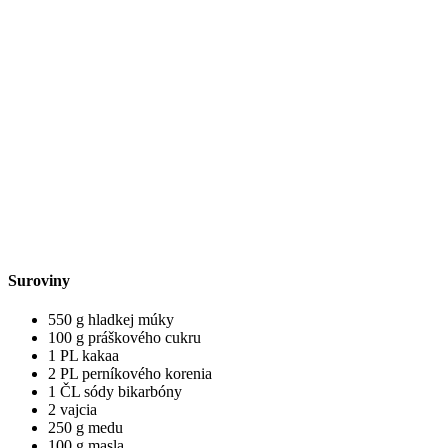
Suroviny
550 g hladkej múky
100 g práškového cukru
1 PL kakaa
2 PL perníkového korenia
1 ČL sódy bikarbóny
2 vajcia
250 g medu
100 g masla