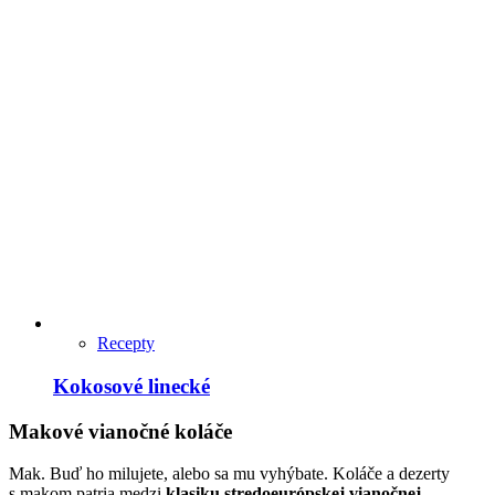
Recepty
Kokosové linecké
Makové vianočné koláče
Mak. Buď ho milujete, alebo sa mu vyhýbate. Koláče a dezerty
s makom patria medzi
klasiku stredoeurópskej vianočnej