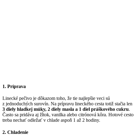
1. Príprava
Linecké pečivo je dôkazom toho, že tie najlepšie veci sú
z jednoduchých surovín. Na prípravu lineckého cesta totiž stačia len
3 diely hladkej múky, 2 diely masla a 1 diel práškového cukru
.
Často sa pridáva aj žĺtok, vanilka alebo citrónová kôra. Hotové cesto
treba nechať odležať v chlade aspoň 1 až 2 hodiny.
2. Chladenie