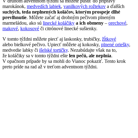
V druhom adventnom týždni sa môžete pustiť do prípravy
marokánok,
medvedích labiek
,
vanilkových rožtekov
a ďalších
suchých, teda neplnených koláčov,
ktorým prospeje dlhé
prevlhnutie
. Môžete začať aj drobným pečivom plneným
marmeládou, ako sú
linecké koláčiky
a ich obmeny
–
orechové
,
makové
,
kokosové
či citrónové linecké sušienky.
V tomto týždni môžete piecť aj laskonky, trubičky,
žĺtkové
alebo bielkové pečivo. Upiecť môžete aj kokosky,
plnené oriešky
,
medvedie labky či
išelské tortičky
. Nezabúdajte však na to,
že koláčiky sa v tomto týždni ešte
len pečú, ale neplnia
.
V opačnom prípade by sa mohli do Vianoc pokaziť. Tento krok
preto príde na rad až v treťom adventnom týždni.