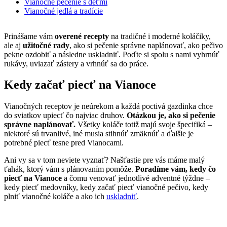
Vianočné pečenie s deťmi
Vianočné jedlá a tradície
Prinášame vám
overené recepty
na tradičné i moderné koláčiky,
ale aj
užitočné rady
, ako si pečenie správne naplánovať, ako pečivo
pekne ozdobiť a následne uskladniť. Poďte si spolu s nami vyhrnúť
rukávy, uviazať zástery a vrhnúť sa do práce.
Kedy začať piecť na Vianoce
Vianočných receptov je neúrekom a každá poctivá gazdinka chce
do sviatkov upiecť čo najviac druhov.
Otázkou je, ako si pečenie
správne naplánovať.
Všetky koláče totiž majú svoje špecifiká –
niektoré sú trvanlivé, iné musia stihnúť zmäknúť a ďalšie je
potrebné piecť tesne pred Vianocami.
Ani vy sa v tom neviete vyznať? Našťastie pre vás máme malý
ťahák, ktorý vám s plánovaním pomôže.
Poradíme vám, kedy čo
piecť na Vianoce
a čomu venovať jednotlivé adventné týždne –
kedy piecť medovníky, kedy začať piecť vianočné pečivo, kedy
plniť vianočné koláče a ako ich
uskladniť
.