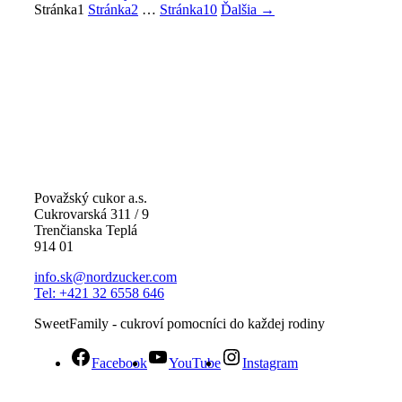
Stránka
1
Stránka
2
…
Stránka
10
Ďalšia
→
Považský cukor a.s.
Cukrovarská 311 / 9
Trenčianska Teplá
914 01
info.sk@nordzucker.com
Tel: +421 32 6558 646
SweetFamily - cukroví pomocníci do každej rodiny
Facebook
YouTube
Instagram