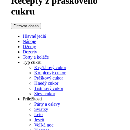
Recepty z práškového
cukru
Filtrovať obsah
Hlavné jedlá
Nápoje
Džemy
Dezerty
Torty a koláče
Typ cukru
Kryštálový cukor
Krupicový cukor
Práškový cukor
Hnedý cukor
Trstinový cukor
Stevi cukor
Príležitosti
Párty a oslavy
Sviatky
Leto
Jeseň
Veľká noc