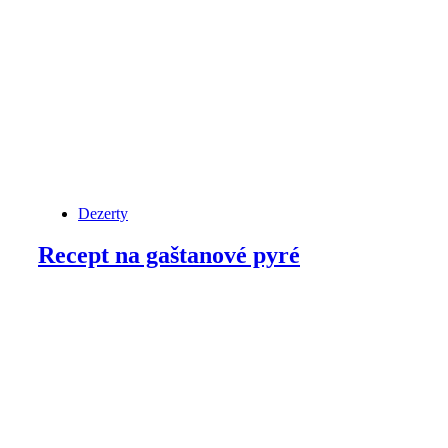
Dezerty
Recept na gaštanové pyré